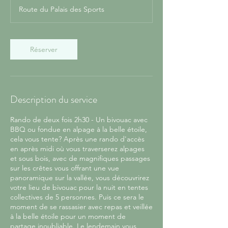
Route du Palais des Sports
Réserver
Description du service
Rando de deux fois 2h30 - Un bivouac avec
BBQ ou fondue en alpage à la belle étoile,
cela vous tente? Après une rando d'accès
en après midi où vous traverserez alpages
et sous bois, avec de magnifiques passages
sur les crêtes vous offrant une vue
panoramique sur la vallée, vous découvrirez
votre lieu de bivouac pour la nuit en tentes
collectives de 5 personnes. Puis ce sera le
moment de se rassasier avec repas et veillée
à la belle étoile pour un moment de
partage inoubliable. Le lendemain vous