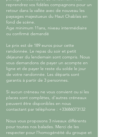
reprendrez vos fidèles compagnons pour un
retour dans la vallée avec de nouveau les
paysages majestueux du Haut Chablais en
fond de scène.
Age minimum 11ans, niveau intermédiaire
ou confirmé demandé
Le prix est de 189 euros pour cette
randonnée. Le repas du soir et petit
déjeuner du lendemain sont compris. Nous
vous demandons de payer un acompte en
ligne et de payer le reste du solde le jour
de votre randonnée. Les départs sont
garantis à partir de 3 personnes.
Si aucun créneau ne vous convient ou si les
places sont complètes, d'autres créneaux
peuvent être disponibles en nous
contactant par téléphone : +33686073132
Nous vous proposons 3 niveaux différents
pour toutes nos balades. Merci de les
respecter pour l'homogénéité du groupe et