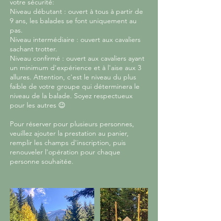
votre sécurité:
Niveau débutant : ouvert à tous à partir de
9 ans, les balades se font uniquement au
pas.
Niveau intermédiaire : ouvert aux cavaliers
sachant trotter.
Niveau confirmé : ouvert aux cavaliers ayant
un minimum d'expérience et à l'aise aux 3
allures. Attention, c'est le niveau du plus
faible de votre groupe qui déterminera le
niveau de la balade. Soyez respectueux
pour les autres 😉
Pour réserver pour plusieurs personnes,
veuillez ajouter la prestation au panier,
remplir les champs d'inscription, puis
renouveler l'opération pour chaque
personne souhaitée.