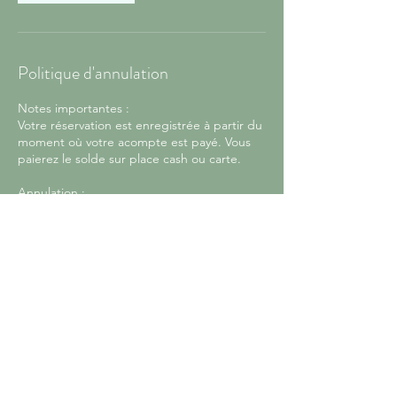
Politique d'annulation
Notes importantes :
Votre réservation est enregistrée à partir du
moment où votre acompte est payé. Vous
paierez le solde sur place cash ou carte.
Annulation :
En cas d’annulation à moins de 14 jours,
votre acompte ne sera pas remboursé, sauf
cas de force majeure (fournir un certificat
dans ce cas). Pour convenances
personnelles, si vous nous prévenez plus de
10 jours en avance, nous pouvons reporter à
une date ultérieure jusqu’en fin de saison.
Annulation conditions météo :
C’est nous qui décidons si les conditions
météo ne permettent pas la pratique de
manière sécurisée (tempête). Dans ce cas