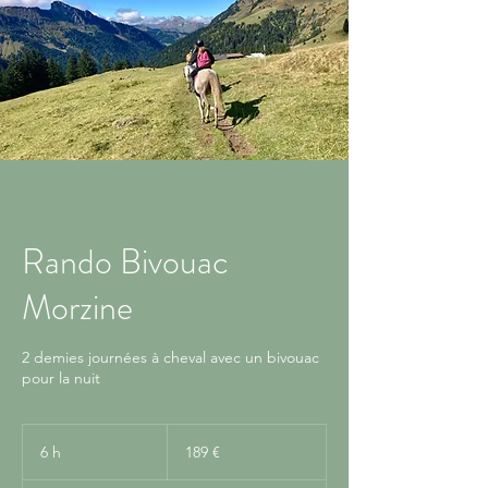
Rando Bivouac
Morzine
2 demies journées à cheval avec un bivouac
pour la nuit
189
euros
6 h
6
189 €
h