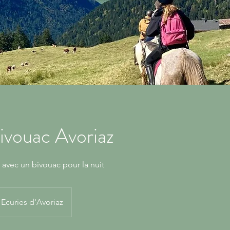
ivouac Avoriaz
l avec un bivouac pour la nuit
Ecuries d'Avoriaz