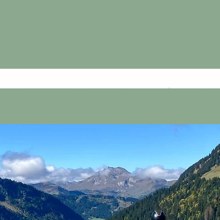
ÉQUESTRE MORZINE-AVORIAZ
iver
Rando automne
Rando d'été
Le club
À propos
Con