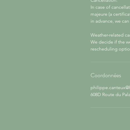
Cancellation:
In case of cancella
majeure (a certifica
in advance, we can 
Weather-related ca
We decide if the we
rescheduling optio
Coordonnées
philippe.canteux@h
608D Route du Pala