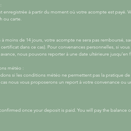
:
st enregistrée à partir du moment où votre acompte est payé. V
h ou carte.
n à moins de 14 jours, votre acompte ne sera pas remboursé, sa
 certificat dans ce cas). Pour convenances personnelles, si vou
 avance, nous pouvons reporter à une date ultérieure jusqu’en f
ons météo :
idons si les conditions météo ne permettent pas la pratique de
e cas nous vous proposerons un report à votre convenance ou
 confirmed once your deposit is paid. You will pay the balance o