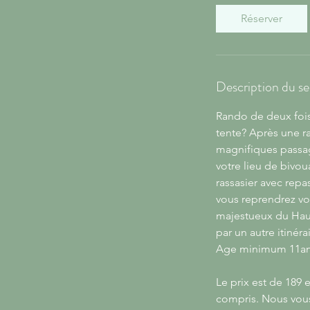
Réserver
Description du se
Rando de deux fois
tente? Après une r
magnifiques passag
votre lieu de bivou
rassasier avec repa
vous reprendrez vo
majestueux du Haut 
par un autre itinér
Age minimum 11ans
Le prix est de 189
compris. Nous vous