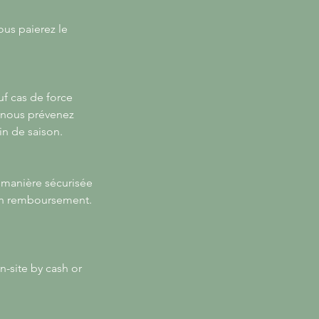
ous paierez le
uf cas de force
s nous prévenez
in de saison.
 manière sécurisée
 un remboursement.
n-site by cash or