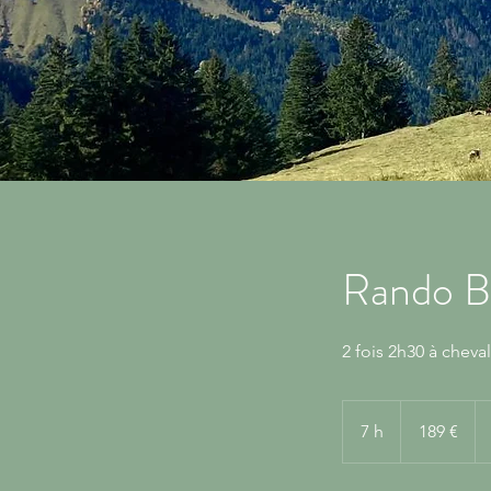
Rando B
2 fois 2h30 à cheva
189
euros
7 h
7
189 €
h