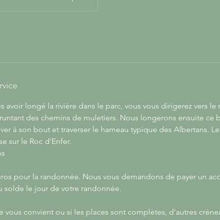
rvice
 avoir longé la rivière dans le parc, vous vous dirigerez vers le
ntant des chemins de muletiers. Nous longerons ensuite ce bi
er à son bout et traverser le hameau typique des Albertans. Le 
e sur le Roc d'Enfer.
ns
euros pour la randonnée. Nous vous demandons de payer un ac
u solde le jour de votre randonnée.
e vous convient ou si les places sont complètes, d'autres crén