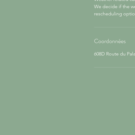
We decide if the we
rescheduling optio
Coordonnées
608D Route du Pala