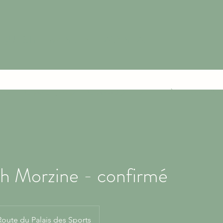
ÉQUESTRE MORZINE-AVORIAZ
iver
Rando automne
Rando d'été
Le club
À propos
Con
h Morzine - confirmé
Route du Palais des Sports