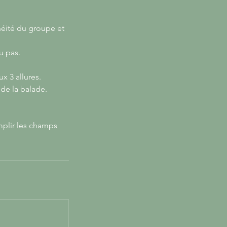
néité du groupe et
u pas.
x 3 allures.
 de la balade.
emplir les champs