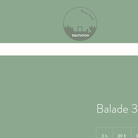
CENTRE 
Accueil
Stages
Rando h
Balade 3
89
euros
3 h
3
89 €