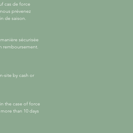
uf cas de force
s nous prévenez
in de saison.
 manière sécurisée
 un remboursement.
n-site by cash or
in the case of force
us more than 10 days