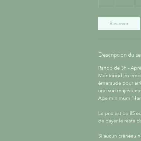
h
Réserver
Description du se
Rando de 3h - Après
Montriond en empru
émeraude pour arriv
une vue majestueus
Age minimum 11a
Le prix est de 85 
de payer le reste d
Si aucun créneau n