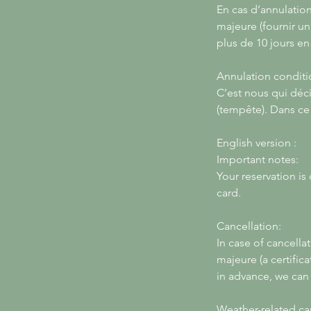
En cas d’annulatio
majeure (fournir un
plus de 10 jours en
Annulation conditi
C’est nous qui déc
(tempête). Dans c
English version :
Important notes:
Your reservation is
card.
Cancellation:
In case of cancella
majeure (a certifica
in advance, we can 
Weather-related ca