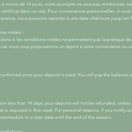
n à moins de 14 jours, votre acompte ne sera pas remboursé, sa
 certificat dans ce cas). Pour convenances personnelles, si vou
 avance, nous pouvons reporter à une date ultérieure jusqu’en f
ons météo :
idons si les conditions météo ne permettent pas la pratique de
e cas nous vous proposerons un report à votre convenance ou
 confirmed once your deposit is paid. You will pay the balance o
tion less than 14 days, your deposit will not be refunded, unless 
te is required in this case). For personal reasons, if you notify 
reschedule to a later date until the end of the season.
ncellations: