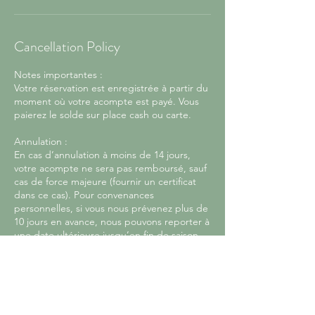
Cancellation Policy
Notes importantes :
Votre réservation est enregistrée à partir du
moment où votre acompte est payé. Vous
paierez le solde sur place cash ou carte.
Annulation :
En cas d’annulation à moins de 14 jours,
votre acompte ne sera pas remboursé, sauf
cas de force majeure (fournir un certificat
dans ce cas). Pour convenances
personnelles, si vous nous prévenez plus de
10 jours en avance, nous pouvons reporter à
une date ultérieure jusqu’en fin de saison.
Annulation conditions météo :
C’est nous qui décidons si les conditions
météo ne permettent pas la pratique de
manière sécurisée (tempête). Dans ce cas
nous vous proposerons un report à votre