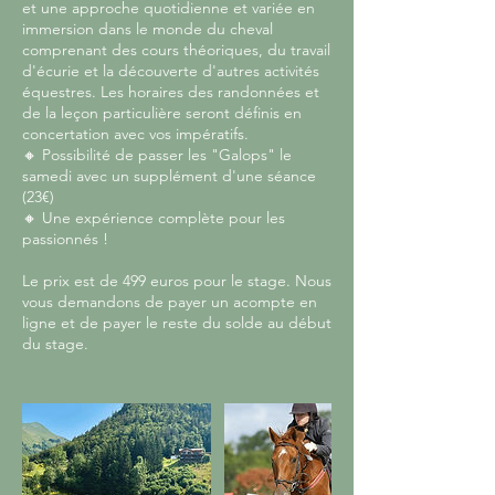
et une approche quotidienne et variée en
immersion dans le monde du cheval
comprenant des cours théoriques, du travail
d'écurie et la découverte d'autres activités
équestres. Les horaires des randonnées et
de la leçon particulière seront définis en
concertation avec vos impératifs.
🔸 Possibilité de passer les "Galops" le
samedi avec un supplément d'une séance
(23€)
🔸 Une expérience complète pour les
passionnés !
Le prix est de 499 euros pour le stage. Nous
vous demandons de payer un acompte en
ligne et de payer le reste du solde au début
du stage.