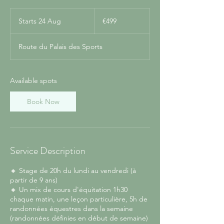
499
euros
Starts 24 Aug
S
€499
t
a
Route du Palais des Sports
r
t
s
2
Available spots
4
A
Book Now
u
g
Service Description
🔸 Stage de 20h du lundi au vendredi (à
partir de 9 ans)
🔸 Un mix de cours d'équitation 1h30
chaque matin, une leçon particulière, 5h de
randonnées équestres dans la semaine
(randonnées définies en début de semaine)