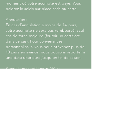
moment où votre acompte est payé. Vous
paierez le solde sur place cash ou carte.
Annulation :
En cas d’annulation à moins de 14 jours,
votre acompte ne sera pas remboursé, sauf
cas de force majeure (fournir un certificat
dans ce cas). Pour convenances
personnelles, si vous nous prévenez plus de
10 jours en avance, nous pouvons reporter à
une date ultérieure jusqu’en fin de saison.
Annulation conditions météo :
C’est nous qui décidons si les conditions
météo ne permettent pas la pratique de
manière sécurisée (tempête). Dans ce cas
nous vous proposerons un report à votre
convenance ou un remboursement.
English version :
Important notes:
Your reservation is confirmed once your
deposit is paid. You will pay the balance on-
site by cash or card.