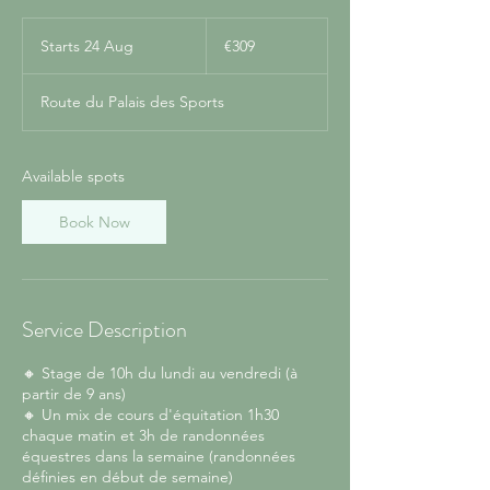
309
euros
Starts 24 Aug
S
€309
t
a
Route du Palais des Sports
r
t
s
2
Available spots
4
A
Book Now
u
g
Service Description
🔸 Stage de 10h du lundi au vendredi (à
partir de 9 ans)
🔸 Un mix de cours d'équitation 1h30
chaque matin et 3h de randonnées
équestres dans la semaine (randonnées
définies en début de semaine)