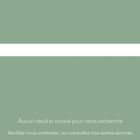
ÉQUESTRE MORZINE-AVORIAZ
iver
Rando automne
Rando d'été
Le club
À propos
Con
Aucun résultat trouvé pour votre recherche
Veuillez nous contacter, ou consultez nos autres services