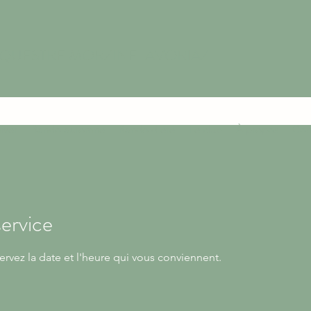
ÉQUESTRE MORZINE-AVORIAZ
iver
Rando automne
Rando d'été
Le club
À propos
Con
ervice
ervez la date et l'heure qui vous conviennent.